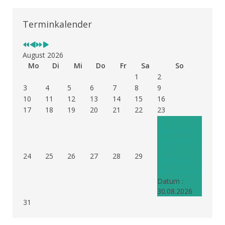
Vorheriges
Vorheriger
Nächstes
Nächstes
Jahr
Monat
Jahr
Monat
Terminkalender
August 2026
Mo
Di
Mi
Do
Fr
Sa
So
1
2
3
4
5
6
7
8
9
10
11
12
13
14
15
16
17
18
19
20
21
22
23
30
Musikverein
Patrozinium
10:15
24
25
26
27
28
29
Pfarrkirche
Niederwasser
Datum :
30.08.2026
31