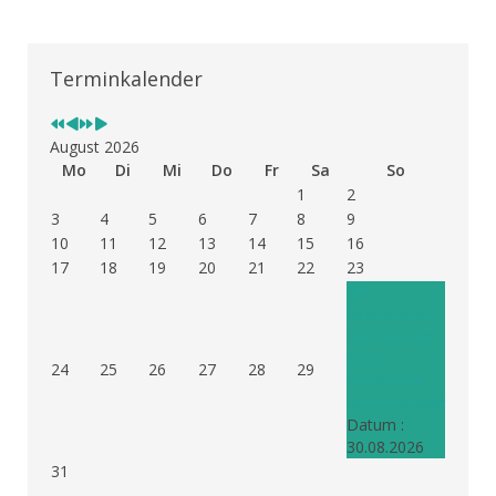
Vorheriges
Vorheriger
Nächstes
Nächstes
Jahr
Monat
Jahr
Monat
Terminkalender
August 2026
Mo
Di
Mi
Do
Fr
Sa
So
1
2
3
4
5
6
7
8
9
10
11
12
13
14
15
16
17
18
19
20
21
22
23
30
Musikverein
Patrozinium
10:15
24
25
26
27
28
29
Pfarrkirche
Niederwasser
Datum :
30.08.2026
31