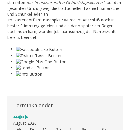
stimmten
die "musizierenden Geburtstagskerzen"
auf dem
gesamten Umzugsweg die traditionellen Fasnachtsmärsche
und Schunkellieder an.
Im Narrendorf am Bärenplatz wurde im Anschluß noch in
bester Stimmung gefeiert und als dann später der Regen
doch noch kam, war der Jubiläumsumzug der Narrenzunft
bereits beendet.
Vorheriges
Vorheriger
Nächstes
Nächstes
Jahr
Monat
Jahr
Monat
Terminkalender
August 2026
Mo
Di
Mi
Do
Fr
Sa
So