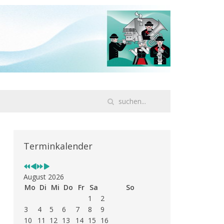
Vorheriges
Vorheriger
Nächstes
Nächstes
Jahr
Monat
Jahr
Monat
Terminkalender
August 2026
Mo
Di
Mi
Do
Fr
Sa
So
1
2
3
4
5
6
7
8
9
10
11
12
13
14
15
16