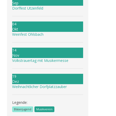
Sep
Dorffest Utzenfeld
04
Okt
Weinfest Ohlsbach
14
Nov
Volkstrauertag mit Musikermesse
19
Dez
Weihnachtlicher Dorfplatzzauber
Legende:
Bläserjugend
Musikverein