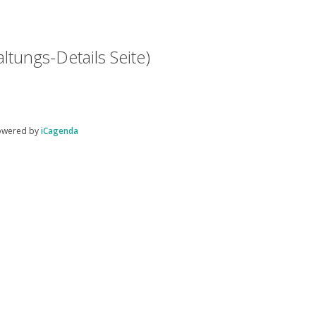
ltungs-Details Seite)
owered by
iCagenda