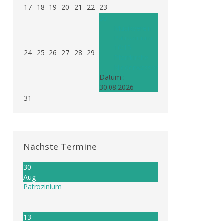
17
18
19
20
21
22
23
30
Musikverein
Patrozinium
10:15
24
25
26
27
28
29
Pfarrkirche
Niederwasser
Datum :
30.08.2026
31
Nächste Termine
30
Aug
Patrozinium
13