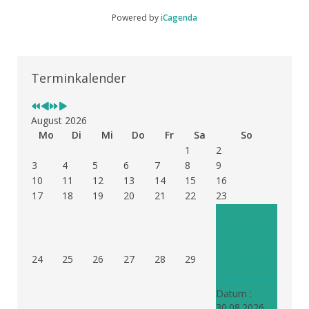
Powered by
iCagenda
Vorheriges
Vorheriger
Nächstes
Nächstes
Jahr
Monat
Jahr
Monat
Terminkalender
August 2026
Mo
Di
Mi
Do
Fr
Sa
So
1
2
3
4
5
6
7
8
9
10
11
12
13
14
15
16
17
18
19
20
21
22
23
30
Musikverein
Patrozinium
10:15
24
25
26
27
28
29
Pfarrkirche
Niederwasser
Datum :
30.08.2026